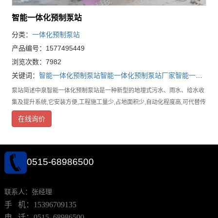
智能一体化预制泵站
分类：
一体化预制泵站
产品编号：1577495449
浏览次数：7982
关键词：
智能一体化预制泵站
智能一体化预制泵站厂家
智能一体化预制泵站批发
泵站简述中泉智能一体化预制泵站是一种新型的地埋式污水、雨水、给水收
集及提升系统,它安装方便,工程施工量少,占地面积少,自动化程度高,可代替传
统混凝土泵站,集成度高、容积优化显著。智能一体化预制泵站主体由GRP
在线询价
玻璃钢井筒、潜水/给水泵、提升链
0515-68986500
联系人：张经理
手 机：15396709135
电 话：0515–68986500