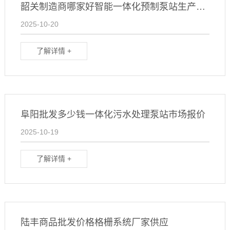
韶关制造商哪家好智能一体化预制泵站生产厂家
2025-10-20
了解详情 +
阜阳批发多少钱一体化污水处理泵站市场报价
2025-10-19
了解详情 +
陆丰商品批发价格格栅系统厂家供应