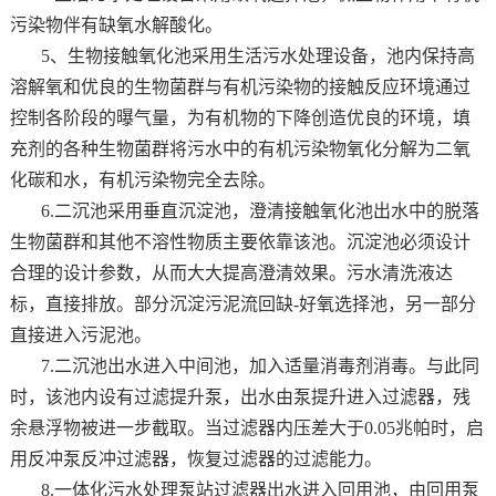
污染物伴有缺氧水解酸化。
5、生物接触氧化池采用生活污水处理设备，池内保持高
溶解氧和优良的生物菌群与有机污染物的接触反应环境通过
控制各阶段的曝气量，为有机物的下降创造优良的环境，填
充剂的各种生物菌群将污水中的有机污染物氧化分解为二氧
化碳和水，有机污染物完全去除。
6.二沉池采用垂直沉淀池，澄清接触氧化池出水中的脱落
生物菌群和其他不溶性物质主要依靠该池。沉淀池必须设计
合理的设计参数，从而大大提高澄清效果。污水清洗液达
标，直接排放。部分沉淀污泥流回缺-好氧选择池，另一部分
直接进入污泥池。
7.二沉池出水进入中间池，加入适量消毒剂消毒。与此同
时，该池内设有过滤提升泵，出水由泵提升进入过滤器，残
余悬浮物被进一步截取。当过滤器内压差大于0.05兆帕时，启
用反冲泵反冲过滤器，恢复过滤器的过滤能力。
8.一体化污水处理泵站
过滤器出水进入回用池，由回用泵