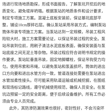
场进行现场地质勘探，形成书面报告，了解泵坑开挖后的地
质变化，避免堤岸坍塌。根据泵站的地质条件和设计要求，
制定专项施工方案。混凝土底板安装前，保证基坑底部平
整，铺设10cm厚碎石层。确认泵站采用吊装方式，编制泵站
筒体吊装专项施工方案。当泵站达到一定规模，吊装工程风
险较大时，施工方案需要论证，以保证吊装过程的安全。泵
站吊装到位前，用刷子清洁水泥底板表面，确保安装面与泵
站底座之间无泥土等杂物。吊装过程应符合说明书规定的操
作要求。泵站缸垂直吊装，固定地脚螺栓，保证吊钩受力均
匀。使用吊索和吊绳，以避免泵站和泵盖损坏。筒体的进出
口方向要和进出水管方向一致，管道连接处需要在泵站进出
水管加柔性接头。尽可能采用轨道运输或机械挖掘，在图纸
和现场标记路线，遵守机械使用规范，确保人员安全。在泵
坑边预留一定的安全距离，便于后续设备维护。所有工作必
须由专业人员完成。
此外，其防渗防漏效果也很好，密封性好，不会污染环